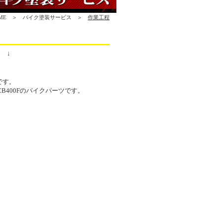
OME ＞ バイク塗装サービス ＞
作業工程
 ↓
です。
CB400Fのバイクパーツです。