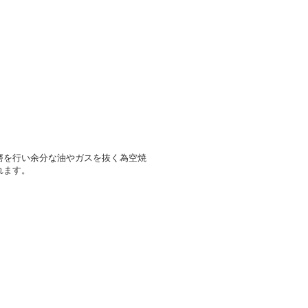
磨を行い余分な油やガスを抜く為空焼
れます。