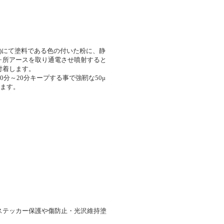
kv)にて塗料である色の付いた粉に、静
ヶ所アースを取り通電させ噴射すると
付着します。
10分～20分キープする事で強靭な50μ
れます。
ステッカー保護や傷防止・光沢維持塗