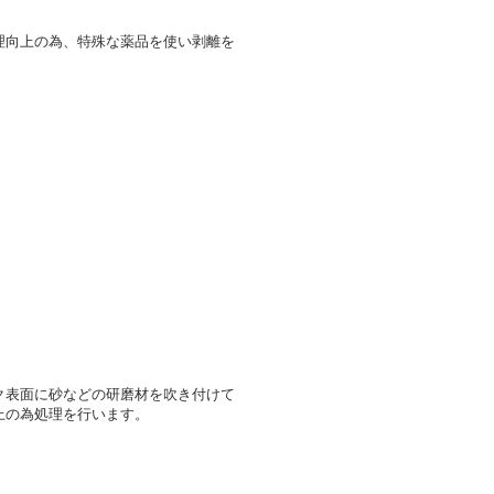
理向上の為、特殊な薬品を使い剥離を
ク表面に砂などの研磨材を吹き付けて
上の為処理を行います。