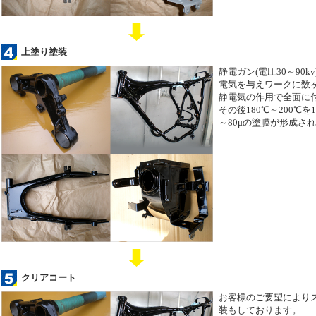
上塗り塗装
静電ガン(電圧30～90
電気を与えワークに数
静電気の作用で全面に
その後180℃～200℃を
～80μの塗膜が形成さ
クリアコート
お客様のご要望により
装もしております。